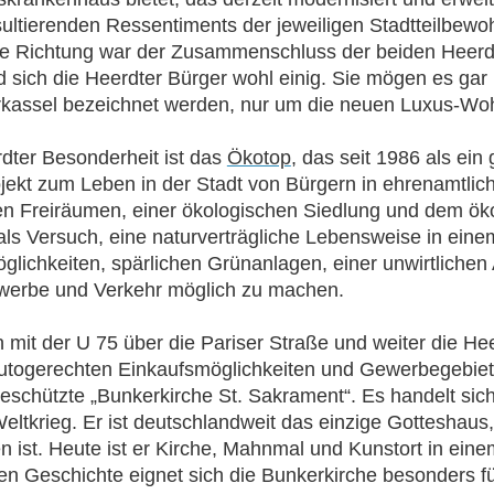
ultierenden Ressentiments der jeweiligen Stadtteilbewoh
ige Richtung war der Zusammenschluss der beiden Heerd
d sich die Heerdter Bürger wohl einig. Sie mögen es gar
kassel bezeichnet werden, nur um die neuen Luxus-Woh
dter Besonderheit ist das
Ökotop
, das seit 1986 als ein
jekt zum Leben in der Stadt von Bürgern in ehrenamtlich
n Freiräumen, einer ökologischen Siedlung und dem ök
als Versuch, eine naturverträgliche Lebensweise in eine
öglichkeiten, spärlichen Grünanlagen, einer unwirtliche
werbe und Verkehr möglich zu machen.
 mit der U 75 über die Pariser Straße und weiter die 
togerechten Einkaufsmöglichkeiten und Gewerbegebiete
schützte „Bunkerkirche St. Sakrament“. Es handelt s
eltkrieg. Er ist deutschlandweit das einzige Gotteshaus
n ist. Heute ist er Kirche, Mahnmal und Kunstort in einem
n Geschichte eignet sich die Bunkerkirche besonders f