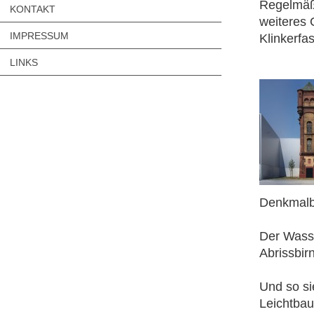
Regelmäßi
KONTAKT
weiteres 
IMPRESSUM
Klinkerfa
LINKS
Denkmalb
Der Wasse
Abrissbir
Und so si
Leichtbau