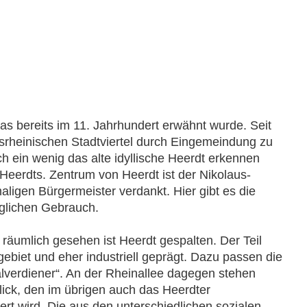
 das bereits im 11. Jahrhundert erwähnt wurde. Seit
ksrheinischen Stadtviertel durch Eingemeindung zu
h ein wenig das alte idyllische Heerdt erkennen
 Heerdts. Zentrum von Heerdt ist der Nikolaus-
igen Bürgermeister verdankt. Hier gibt es die
äglichen Gebrauch.
er räumlich gesehen ist Heerdt gespalten. Der Teil
ebiet und eher industriell geprägt. Dazu passen die
verdiener“. An der Rheinallee dagegen stehen
lick, den im übrigen auch das Heerdter
ert wird. Die aus den unterschiedlichen sozialen