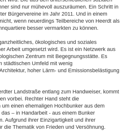
ner sind nur mühevoll auszuräumen. Ein Schritt in
ter Bürgervereine im Jahr 2011. Und in einem
 nicht, wenn neuerdings Teilbereiche von Heerdt als
nquartiere besser vermarkten zu können.
 ganzheitliches, ökologisches und soziales
er Arbeit umgesetzt wird. Es ist ein Netzwerk aus
ologischen Zentrum mit Begegnungsstätte. Es
m städtischen Umfeld mit wenig
n Architektur, hoher Lärm- und Emissionsbelästigung
Heerdter Landstraße entlang zum Handweiser, kommt
n vorbei. Rechter Hand steht die
ich um einen ehemaligen Hochbunker aus dem
, das – in Handarbeit - aus einem Bunker
. Aufgrund ihrer Einzigartigkeit und ihrer
ür die Thematik von Frieden und Versöhnung.