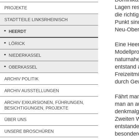
Lagen res
PROJEKTE
die richt
STADTTEILE LINKSRHEINISCH
Punkt sin
Neu-Ober
HEERDT
LÖRICK
Eine Heer
Modellpro
NIEDERKASSEL
naturnahe
entstand 
OBERKASSEL
Freizeitm
ARCHIV POLITIK
durch Ge
ARCHIV AUSSTELLUNGEN
Fährt man
ARCHIV EXKURSIONEN, FÜHRUNGEN,
man an au
BESICHTIGUNGEN, PROJEKTE
denkmalge
Zweiten W
ÜBER UNS
entstande
UNSERE BROSCHÜREN
besondere