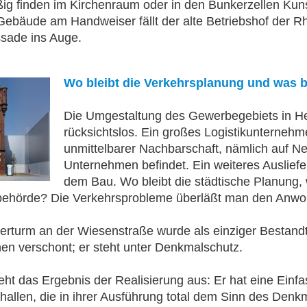
g finden im Kirchenraum oder in den Bunkerzellen Kunst
Gebäude am Handweiser fällt der alte Betriebshof der R
ssade ins Auge.
Wo bleibt die Verkehrsplanung und was 
Die Umgestaltung des Gewerbegebiets in Hee
rücksichtslos. Ein großes Logistikunternehme
unmittelbarer Nachbarschaft, nämlich auf Ne
Unternehmen befindet. Ein weiteres Ausliefe
dem Bau. Wo bleibt die städtische Planung, w
ehörde? Die Verkehrsprobleme überläßt man den Anwohn
rturm an der Wiesenstraße wurde als einziger Bestandt
nen verschont; er steht unter Denkmalschutz.
eht das Ergebnis der Realisierung aus: Er hat eine Ei
hallen, die in ihrer Ausführung total dem Sinn des Denkm