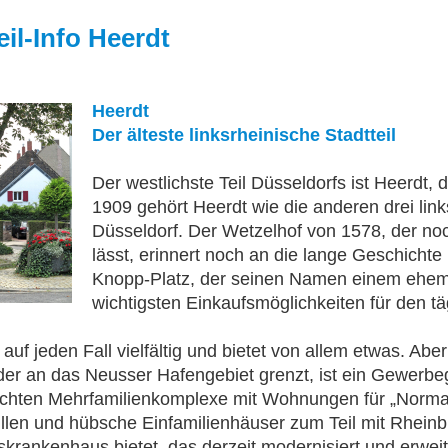
eil-Info Heerdt
Heerdt
Der älteste linksrheinische Stadtteil
Der westlichste Teil Düsseldorfs ist Heerdt,
1909 gehört Heerdt wie die anderen drei lin
Düsseldorf. Der Wetzelhof von 1578, der noc
lässt, erinnert noch an die lange Geschichte
Knopp-Platz, der seinen Namen einem ehemal
wichtigsten Einkaufsmöglichkeiten für den t
 auf jeden Fall vielfältig und bietet von allem etwas. Ab
der an das Neusser Hafengebiet grenzt, ist ein Gewerbeg
ichten Mehrfamilienkomplexe mit Wohnungen für „Normal
llen und hübsche Einfamilienhäuser zum Teil mit Rheinb
krankenhaus bietet, das derzeit modernisiert und erweit