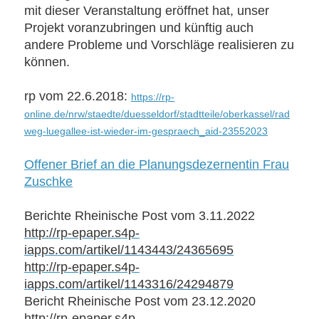
mit dieser Veranstaltung eröffnet hat, unser
Projekt voranzubringen und künftig auch
andere Probleme und Vorschläge realisieren zu
können.
rp vom 22.6.2018:
https://rp-
online.de/nrw/staedte/duesseldorf/stadtteile/oberkassel/rad
weg-luegallee-ist-wieder-im-gespraech_aid-23552023
Offener Brief an die Planungsdezernentin Frau
Zuschke
Berichte Rheinische Post vom 3.11.2022
http://rp-epaper.s4p-
iapps.com/artikel/1143443/24365695
http://rp-epaper.s4p-
iapps.com/artikel/1143316/24294879
Bericht Rheinische Post vom 23.12.2020
http://rp-epaper.s4p-